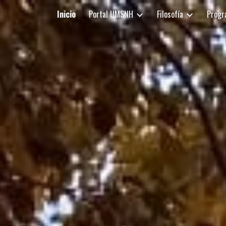
Inicio
Portal UMSNH
Filosofía
Progr
ip to main content
Skip to navigat