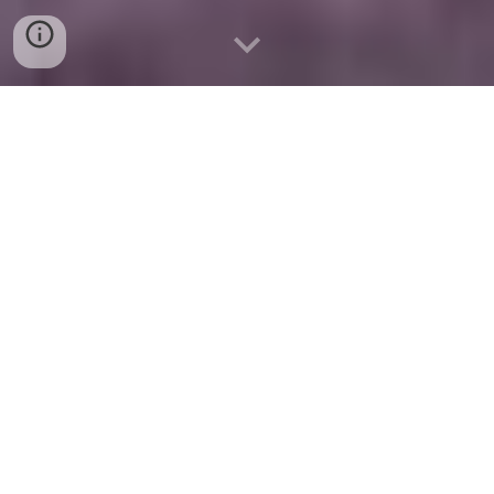
Plan de Estudios 2026
H O R A R I O S